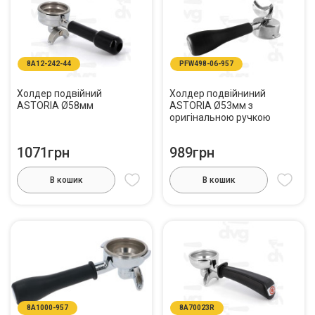
8A12-242-44
PFW498-06-957
Холдер подвійний
Холдер подвійниний
ASTORIA Ø58мм
ASTORIA Ø53мм з
оригінальною ручкою
1071грн
989грн
В кошик
В кошик
8A1000-957
8A70023R