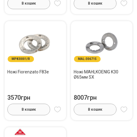
В кошик
В кошик
MP83I001/R
MAL-306715
Ножі Fiorenzato F83e
Ножі MAHLKOENIG K30
Ø65мм SX
3570грн
8007грн
В кошик
В кошик