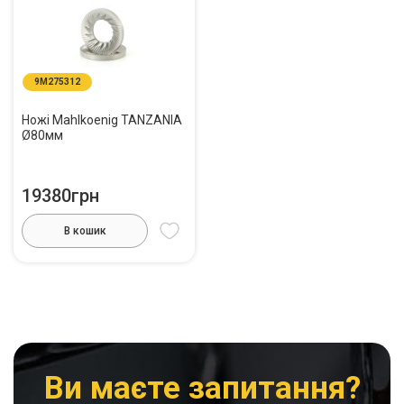
9M275312
Ножі Mahlkoenig TANZANIA
Ø80мм
19380грн
В кошик
Ви маєте запитання?