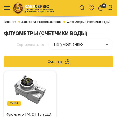
0
Главная
Запчасти к кофемашинам
Флуометры (счётчики воды)
ФЛУОМЕТРЫ (СЧЁТЧИКИ ВОДЫ)
По умолчанию
Сортировать по
Фильтр
9V130
Флоуметр 1/4; Ø1,15 з LED,