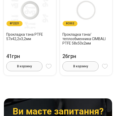
8F2221
8C002
Прокладка тэна PTFE
Прокладка тэна/
57x42,2x3,2мм
теплообменника CIMBALI
PTFE 58x50x2мм
41грн
26грн
В корзину
В корзину
Ви маєте запитання?