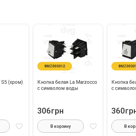
8MZ003012
8MZ0030
 S5 (хром)
Кнопка белая La Marzocco
Кнопка бе
с символом воды
с символо
306грн
360гр
В корзину
В кор