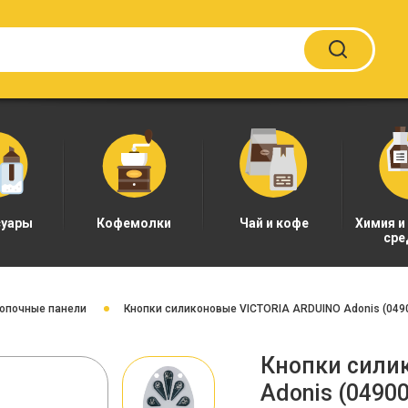
суары
Кофемолки
Чай и кофе
Химия и
сре
нопочные панели
Кнопки силиконовые VICTORIA ARDUINO Adonis (049
Кнопки сили
Adonis (04900