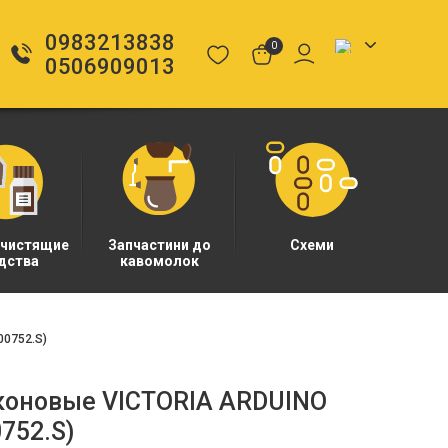
0983213838
0
0506909013
 чистящие
Запчастини до
Схеми
дства
кавомолок
00752.S)
коновые VICTORIA ARDUINO
752.S)