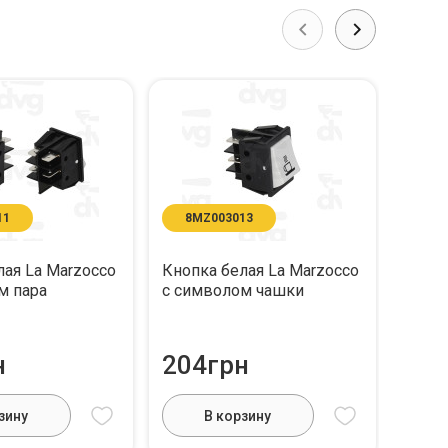
11
8MZ003013
8S
лая La Marzocco
Кнопка белая La Marzocco
Кнопк
м пара
с символом чашки
S3
н
204грн
25
зину
В корзину