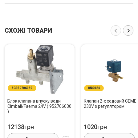
СХОЖІ ТОВАРИ
8C952706030
8NS024
Блок клапана впуску води
Клапан 2-х ходовий CEME 
Cimbali/Faema 24V ( 952706030
230V з регулятором
)
12138грн
1020грн