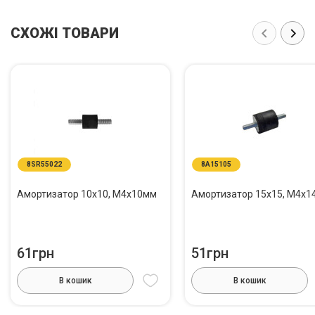
СХОЖІ ТОВАРИ
8SR55022
8A15105
Амортизатор 10х10, M4х10мм
Амортизатор 15х1
61грн
51грн
В кошик
В кошик