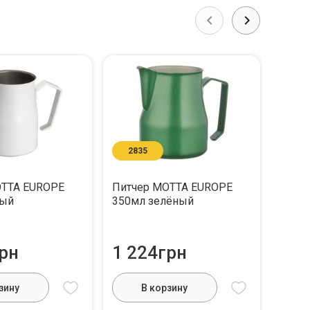
2835
27
OTTA EUROPE
Питчер MOTTA EUROPE
Питч
лый
350мл зелёный
350м
рн
1 224грн
1 2
зину
В корзину