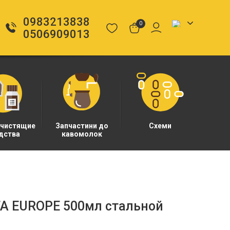
0983213838
0
0506909013
 чистящие
Запчастини до
Схеми
дства
кавомолок
A EUROPE 500мл стальной