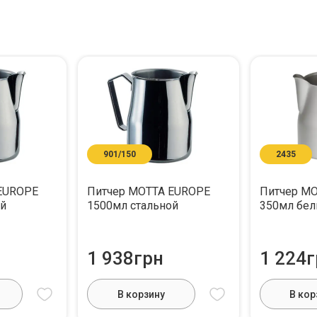
901/150
2435
EUROPE
Питчер MOTTA EUROPE
Питчер M
ой
1500мл стальной
350мл бе
1 938грн
1 224г
В корзину
В кор