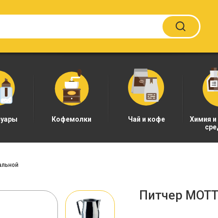
суары
Кофемолки
Чай и кофе
Химия и
сре
альной
Питчер MOTT