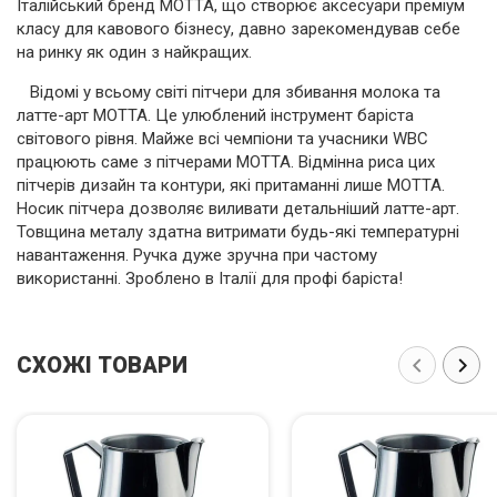
Італійський бренд MOTTA, що створює аксесуари преміум
класу для кавового бізнесу, давно зарекомендував себе
на ринку як один з найкращих.
Відомі у всьому світі пітчери для збивання молока та
латте-арт МОТТА. Це улюблений інструмент баріста
світового рівня. Майже всі чемпіони та учасники WBC
працюють саме з пітчерами МОТТА. Відмінна риса цих
пітчерів дизайн та контури, які притаманні лише МОТТА.
Носик пітчера дозволяє виливати детальніший латте-арт.
Товщина металу здатна витримати будь-які температурні
навантаження. Ручка дуже зручна при частому
використанні. Зроблено в Італії для профі баріста!
СХОЖІ ТОВАРИ