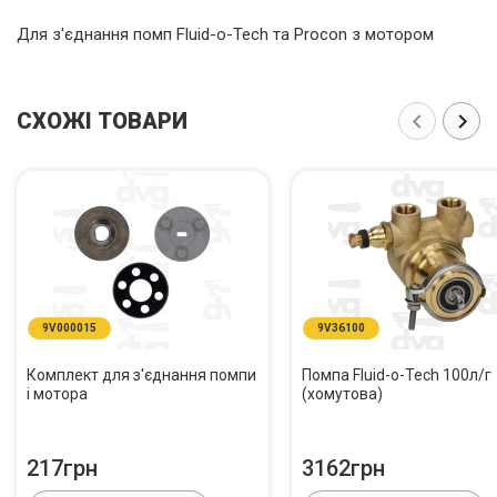
Для з'єднання помп Fluid-o-Tech та Procon з мотором
СХОЖІ ТОВАРИ
9V000015
9V36100
Комплект для з'єднання помпи
Помпа Fluid-o-Tech 100л/г
і мотора
(хомутова)
217грн
3162грн