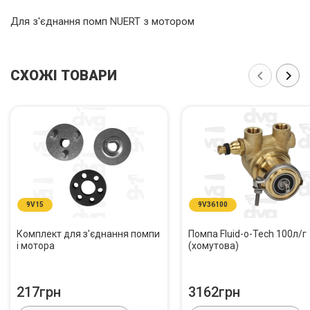
Для з'єднання помп NUERT з мотором
СХОЖІ ТОВАРИ
9V15
9V36100
Комплект для з'єднання помпи
Помпа Fluid-o-Tech 100л/г
і мотора
(хомутова)
217грн
3162грн